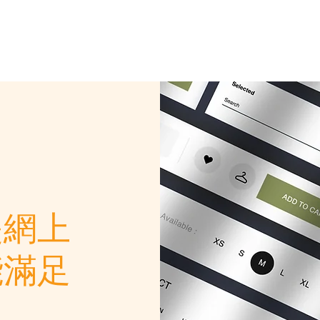
是網上
能滿足
。