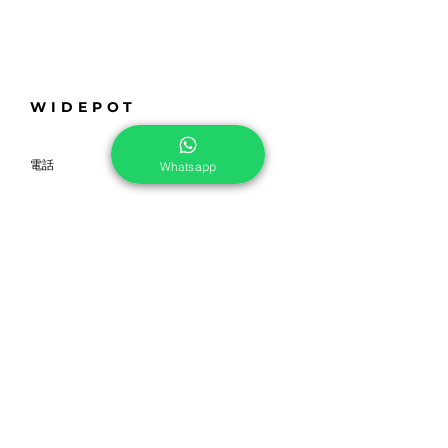
WIDEPOT
電話
+852 9014 9663
Whatsapp
電子郵件
Email:
widepot@smarts.hk
地址
香港九龍荔枝角青山道479號
麗昌工業大廈1樓101 A-B室