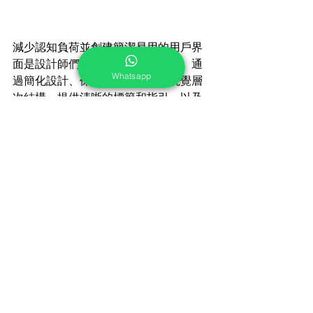
減少認知負荷並創建簡潔易用的用戶界
面是設計師們應該重視的重要任務。通
Whatsapp
過簡化設計、保持一致性、使用視覺層
次結構、提供清晰的標籤和指引，以及
適度的信息量，可以幫助用戶更輕鬆地
理解和使用界面。此外，使用易於使用
的互動元素、提供反饋和提示，以及良
好的信息架構也是創建優秀用戶界面的
關鍵策略和技巧。透過測試和優化，不
斷改進界面的易用性和效果。最終，這
些努力將為用戶提供更好的體驗，並增
強產品或服務的價值和競爭力。