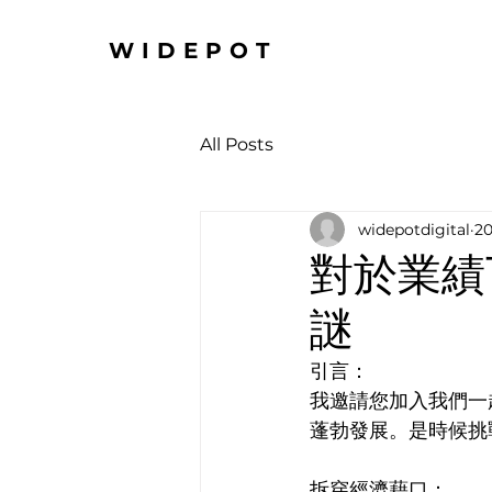
WIDEPOT
All Posts
widepotdigital
2
對於業績
謎
引言：
我邀請您加入我們一
蓬勃發展。是時候挑
拆穿經濟藉口：