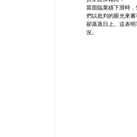
當面臨業績下滑時，
們以批判的眼光來審
卻蒸蒸日上。這表明
況。