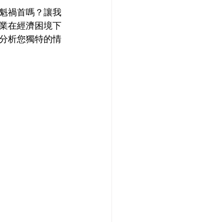
魁禍首嗎？讓我
業在經濟困境下
分析您獨特的情