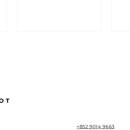
如何設計一個高轉化率的登錄
如何
頁面(2)
頁面
OT
+852 9014 9663