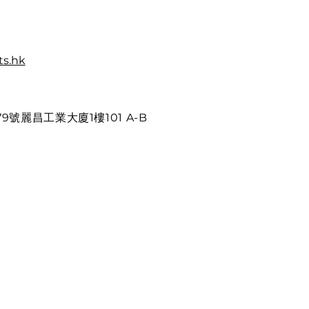
s.hk
號麗昌工業大廈1樓101 A-B