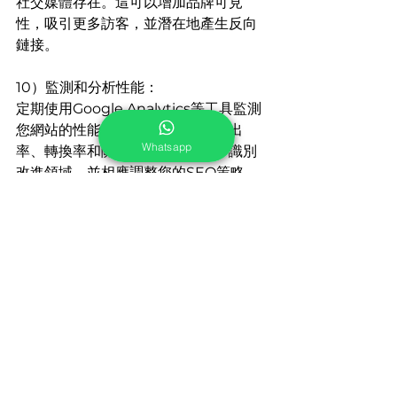
社交媒體存在。這可以增加品牌可見
性，吸引更多訪客，並潛在地產生反向
鏈接。
10）監測和分析性能：
定期使用Google Analytics等工具監測
您網站的性能。分析有機流量、跳出
Whatsapp
率、轉換率和關鍵字排名等指標。識別
改進領域，並相應調整您的SEO策略。
實施這些SEO技巧將有助於優化您的網
站，吸引有針對性的流量，並提高其在
搜尋引擎結果中的排名。請記住，SEO
是一個持續的過程，及時了解行業變化
和算法更新對於長期成功至關重要。通
過持續應用有效的SEO策略，您可以實
現更高的可見性、增加的網站流量和改
善的在線存在感。